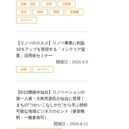
信越・北陸
全国
北海道
東北
東海
関西
首都圏
セミナー
【リノベのススメ】リノベ事業に利益
10％アップを実現する「インテリア提
案」活用術セミナー
開催日：
2026.6.5
全国
セミナー
【6/11開催＠仙台】リノベーションの
第一人者・大島芳彦氏が仙台に登壇！
まちの”つかいこなしかた”から学ぶ持続
可能な地域ビジネスのヒント（参加無
料・一般参加可）
開催日：
2026.6.11