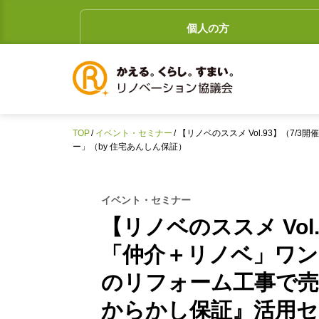
Skip
to
個人の方
content
TOP
イベント・セミナー
【リノベのススメ Vol.93】（
ー」（by 住宅あんしん保証）
イベント・セミナー
【リノベのススメ Vol
「仲介＋リノベ」ワン
のリフォーム工事で売
からかし保証』活用セ