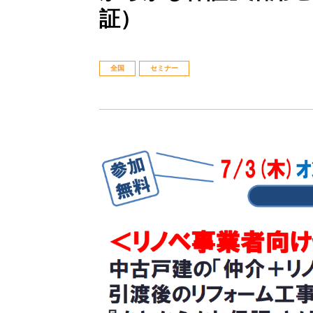
証）
全国
セミナー