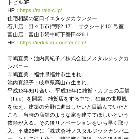
トビル3F
HP：
https://miraie-c.jp/
住宅相談の窓口イエタッタカウンター
石川店：野々市市押野2-171 サクシード101号室
富山店：富山市婦中町下轡田426-1
HP：
https://iedukuri-counter.com/
寺嶋直美・池内真紀子／株式会社ノスタルジックカ
ンパニー
寺嶋直美：福井県福井市生まれ。
池内真紀子：岐阜県高山市生まれ。
平成13年知り合い、平成15年に雑貨・カフェの店舗
（f.i.e）を開業。雑貨店をする中で、独自の世界観
を伝え、建築の分野に進出したいと目論んでいたと
ころ、当時の店舗のような家を建ててほしいという
依頼が入る。その後リノベーションをいち早く取り
入、平成26年に「株式会社ノスタルジックカンパニ