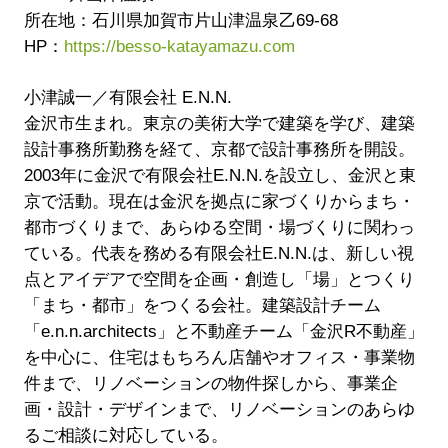
所在地：石川県加賀市片山津温泉乙69-68
HP：
https://besso-katayamazu.com
小津誠一／有限会社 E.N.N.
金沢市生まれ。東京の美術大学で建築を学び、建築
設計事務所勤務を経て、京都で設計事務所を開設。
2003年に金沢で有限会社E.N.N.を設立し、金沢と東
京で活動。現在は金沢を拠点に家づくりからまち・
都市づくりまで、あらゆる空間・場づくりに関わっ
ている。代表を務める有限会社E.N.N.は、新しい視
点とアイデアで空間を企画・創造し「場」とつくり
「まち・都市」をつくる会社。建築設計チーム
「e.n.n.architects」と不動産チーム「金沢R不動産」
を中心に、住宅はもちろん店舗やオフィス・事業物
件まで、リノベーションの物件探しから、事業企
画・設計・デザインまで、リノベーションのあらゆ
るご相談に対応している。