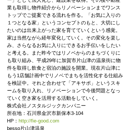
ー」として法人化し、建設業を取得。その後不動産
業も取得し物件紹介からリノベーションまでワンス
トップでご提案できる流れを作る。「お気に入りの
１つとなる家」というコンセプトのもと、大切にし
たいのは出来上がった家を育てていくという感覚。
家は当然ながら経年変化していく。その変化を楽し
み、さらなるお気に入りにできるお手伝いをしたい
と考える。また昨今ではリノベからのまちづくりに
も取り組み、平成29年に加賀市片山津の温泉街に物
件を取得し飲食と宿泊の施設を開業。現在片山津に
もう1店舗計画中でリノベでまちを活性化する仕組み
を検証中。それと合わせて「アキサポ」というスキ
ームを取り入れ、リノベーションで今後問題となっ
ていく空き家を活用する活動をしていく。
株式会社ノスタルジックカンパニー
所在地：石川県金沢市新保本3-104
HP：
http://fie-good.com
besso片山津温泉