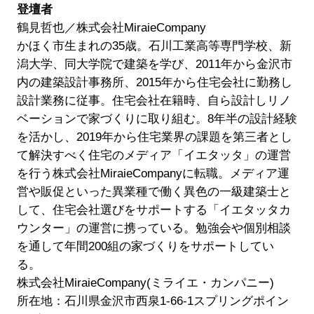
登壇者
鶴見哲也／株式会社MiraieCompany
かほく市生まれの35歳。石川工業高等専門学校、新
潟大学、同大学院で建築を学び、2011年から金沢市
内の建築設計事務所、2015年から住宅会社に勤務し
設計業務に従事。住宅会社在籍時、自ら設計しリノ
ベーションで家づくりに取り組む。8年半の設計経験
を活かし、2019年から住宅業界の課題を第三者とし
て解決すべく住宅のメディア「イエタッタ」の運営
を行う株式会社MiraieCompanyに転職。メディア運
営や販促といった異業種で働く異色の一級建築士と
して、住宅会社選びをサポートする「イエタッタカ
ウンター」の運営に携っている。勉強会や個別相談
を通して年間200組の家づくりをサポートしてい
る。
株式会社MiraieCompany(ミライエ・カンパニー)
所在地：石川県金沢市西泉1-66-1スプリングポイン